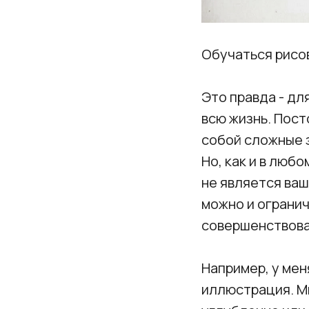
Обучаться рисо
Это правда - д
всю жизнь. Пост
собой сложные з
Но, как и в люб
не является ва
можно и огранич
совершенствова
Например, у ме
иллюстрация. Мы