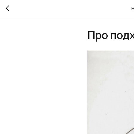
Н
Про под