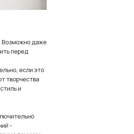
. Возможно даже
вить перед
ельно, если это
от творчества
стиль и
сключительно
ий -