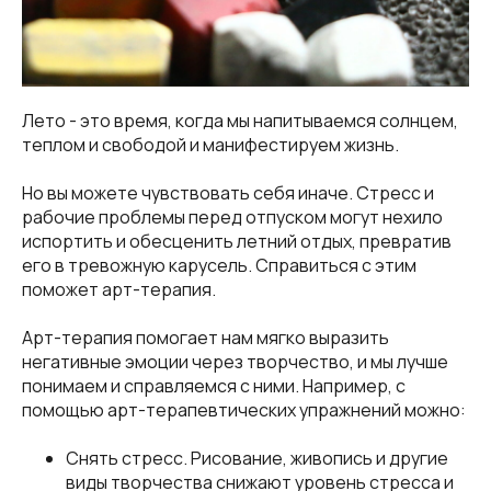
Лето - это время, когда мы напитываемся солнцем,
теплом и свободой и манифестируем жизнь.
Но вы можете чувствовать себя иначе. Стресс и
рабочие проблемы перед отпуском могут нехило
испортить и обесценить летний отдых, превратив
его в тревожную карусель. Справиться с этим
поможет арт-терапия.
Арт-терапия помогает нам мягко выразить
негативные эмоции через творчество, и мы лучше
понимаем и справляемся с ними. Например, с
помощью арт-терапевтических упражнений можно:
Снять стресс. Рисование, живопись и другие
виды творчества снижают уровень стресса и