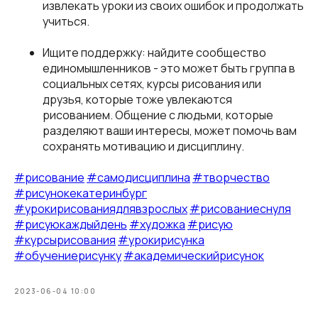
извлекать уроки из своих ошибок и продолжать
учиться.
Ищите поддержку: найдите сообщество
единомышленников - это может быть группа в
социальных сетях, курсы рисования или
друзья, которые тоже увлекаются
рисованием. Общение с людьми, которые
разделяют ваши интересы, может помочь вам
сохранять мотивацию и дисциплину.
#рисование
#самодисциплина
#творчество
#рисунокекатеринбург
#урокирисованиядлявзрослых
#рисованиеснуля
#рисуюкаждыйдень
#художка
#рисую
#курсырисования
#урокирисунка
#обучениерисунку
#академическийрисунок
2023-06-04 10:00